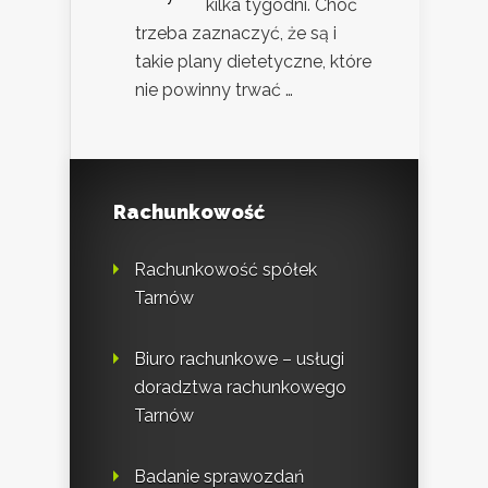
kilka tygodni. Choć
trzeba zaznaczyć, że są i
takie plany dietetyczne, które
nie powinny trwać …
Rachunkowość
Rachunkowość spółek
Tarnów
Biuro rachunkowe – usługi
doradztwa rachunkowego
Tarnów
Badanie sprawozdań