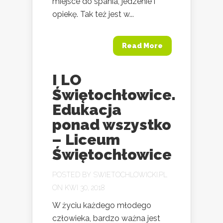
miejsce do spania, jedzenie i
opiekę. Tak też jest w...
Read More
I LO
Świętochłowice.
Edukacja
ponad wszystko
– Liceum
Świętochłowice
POSTED BY
SWIETOCHLOWICKI.PL
ON KWI 30, 2018
W życiu każdego młodego
człowieka, bardzo ważna jest