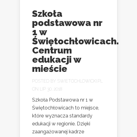
Szkoła
podstawowa nr
1 w
Świętochłowicach.
Centrum
edukacji w
mieście
POSTED BY
SWIETOCHLOWICKI.PL
ON LIP 30, 2018
Szkoła Podstawowa nr 1 w
Świętochłowicach to miejsce,
które wyznacza standardy
edukacji w regionie. Dzięki
zaangażowanej kadrze