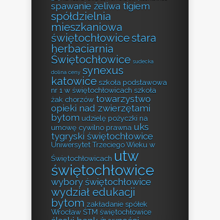
spawanie żeliwa tigiem
spółdzielnia
mieszkaniowa
świętochłowice
stara
herbaciarnia
Świętochłowice
sudecka
synexus
dolina ceny
katowice
szkoła podstawowa
nr 1 w świętochłowicach
szkoła
towarzystwo
żak chorzów
opieki nad zwierzętami
bytom
udzielę pożyczki na
uks
umowę cywilno prawna
tygryski świętochłowice
Uniwersytet Trzeciego Wieku w
utw
Świętochłowicach
świętochłowice
wybory świętochłowice
wydział edukacji
bytom
zakładanie spółek
Wrocław
ŚTM świętochłowice