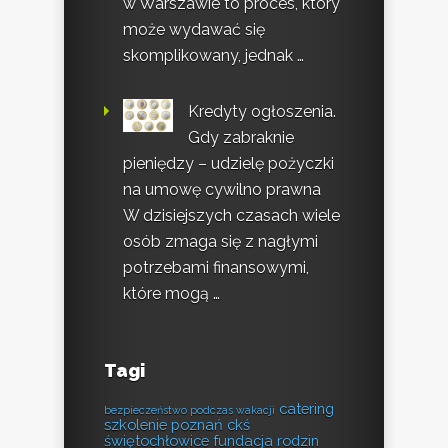
w Warszawie to proces, który
może wydawać się
skomplikowany, jednak …
Kredyty ogłoszenia.
Gdy zabraknie
pieniędzy – udzielę pożyczki
na umowę cywilno prawna
W dzisiejszych czasach wiele
osób zmaga się z nagłymi
potrzebami finansowymi,
które mogą …
Tagi
catering
bezpieczeństwo podczas wakacji
szkolenie poznań
ckś
świętochłowice
fundacja rodzin