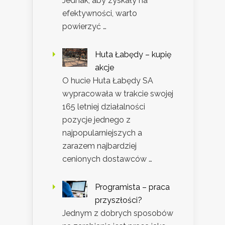
Jednak, aby zyskały na
efektywności, warto
powierzyć …
Huta Łabędy – kupię
akcje
O hucie Huta Łabędy SA
wypracowała w trakcie swojej
165 letniej działalności
pozycje jednego z
najpopularniejszych a
zarazem najbardziej
cenionych dostawców …
Programista – praca
przyszłości?
Jednym z dobrych sposobów