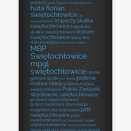
polskich
góra hugona Świętochłowice
huta florian
świętochłowice
i lo
imprezy skałka
świętochłowice
świętochłowice
kąpielisko
liceum
skałka świętochłowice
świętochłowice
lipiny film
dokumentalny
lodowisko skałka
MBP
Świętochłowice
mpgl
świętochłowice
oferta
pollena
gotowe spółki
osir skałka
malwa sklep
pollena malwa
Polski Związek
świętochłowice
Wędkarski świętochłowice
prowent świętochłowice
przezczaszkowa stymulacja
pttk
magnetyczna warszawa
świętochłowice
pzw
świętochłowice
rachunkowość spółek
rodzina kanderów
roznoszenie ulotek
gdynia
rzeka rawa
schronisko świętochłowice