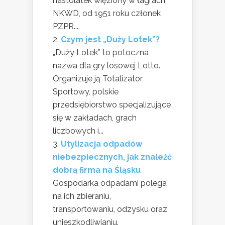
nastolatek więziony w łagrach
NKWD, od 1951 roku członek
PZPR....
Czym jest „Duży Lotek”?
„Duży Lotek” to potoczna
nazwa dla gry losowej Lotto.
Organizuje ją Totalizator
Sportowy, polskie
przedsiębiorstwo specjalizujące
się w zakładach, grach
liczbowych i...
Utylizacja odpadów
niebezpiecznych, jak znaleźć
dobrą firma na Śląsku
Gospodarka odpadami polega
na ich zbieraniu,
transportowaniu, odzysku oraz
unieszkodliwianiu.