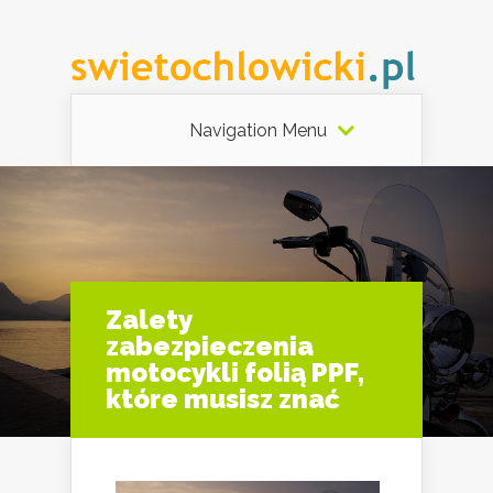
Navigation Menu
Zalety
zabezpieczenia
motocykli folią PPF,
które musisz znać