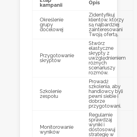
Etap
Opis
kampanii
Zidentyfikuj
Określenie
klientów, którzy
grupy
są najbardziej
docelowej
zainteresowani
Twoją ofertą.
Stwórz
elastyczne
skrypty z
Przygotowanie
uwzględnieniem
skryptów
różnych
scenariuszy
rozmów.
Prowadź
szkolenia, aby
Szkolenie
handlowcy byli
zespołu
pewni siebie i
dobrze
przygotowani.
Regularnie
sprawdzaj
wyniki i
Monitorowanie
dostosowuj
wyników
strategię w