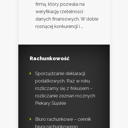
firmą, który pozwala na
weryfikację rzetelności
danych finansowych. W dobie
rosnącej konkurencji i …
Rachunkowość
Sporządzanie deklaracji
podatkowych. Raz w roku
rozliczamy się z fiskusem –
rozliczanie zeznań rocznych
Piekary Śląskie
Biuro rachunkowe – cennik
biura rachunkowego