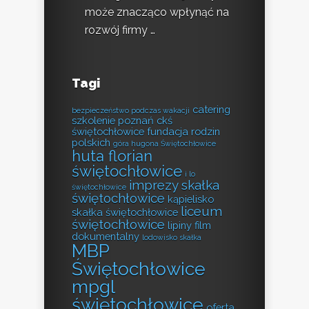
może znacząco wpłynąć na
rozwój firmy …
Tagi
catering
bezpieczeństwo podczas wakacji
szkolenie poznań
ckś
świętochłowice
fundacja rodzin
polskich
góra hugona Świętochłowice
huta florian
świętochłowice
i lo
imprezy skałka
świętochłowice
świętochłowice
kąpielisko
liceum
skałka świętochłowice
świętochłowice
lipiny film
dokumentalny
lodowisko skałka
MBP
Świętochłowice
mpgl
świętochłowice
oferta