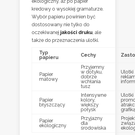
ekologiczny, aż po papier
kredowy o wysokiej gramaturze.
Wybór papieru powinien być
dostosowany nie tylko do
oczekiwanej
jakości druku
, ale
także do przeznaczenia ulotki.
Typ
Cechy
Zast
papieru
Przyjemny
w dotyku,
Ulotki
Papier
dobrze
rekla
matowy
wchłania
infor
tusz
Intensywne
Ulotki
Papier
kolory,
promo
błyszczący
większy
atrakc
połysk
grafik
Przyjazny
Projek
Papier
dla
związ
ekologiczny
środowiska
ekolo