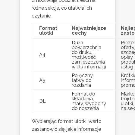
umożliwiają podział treści na
różne sekcje, co ułatwia ich
czytanie.
Format
Najważniejsze
Najle
ulotki
cechy
zast
Duża
Preze
powierzchnia
oferty,
do druku,
szcze
A4
możliwość
opisy
zamieszczenia
produ
wielu informacji
usług
Poręczny,
Krótki
A5
łatwy do
inform
rozdania
promo
Format do
Market
składania,
trójdz
DL
mały, wygodny
ulotki
do noszenia
na sek
Wybierając format ulotki, warto
zastanowić się, jakie informacje