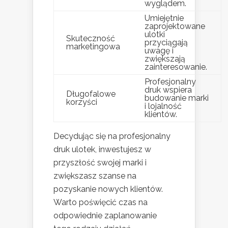
wyglądem.
Umiejętnie
zaprojektowane
ulotki
Skuteczność
przyciągają
marketingowa
uwagę i
zwiększają
zainteresowanie.
Profesjonalny
druk wspiera
Długofalowe
budowanie marki
korzyści
i lojalność
klientów.
Decydując się na profesjonalny
druk ulotek, inwestujesz w
przyszłość swojej marki i
zwiększasz szanse na
pozyskanie nowych klientów.
Warto poświęcić czas na
odpowiednie zaplanowanie