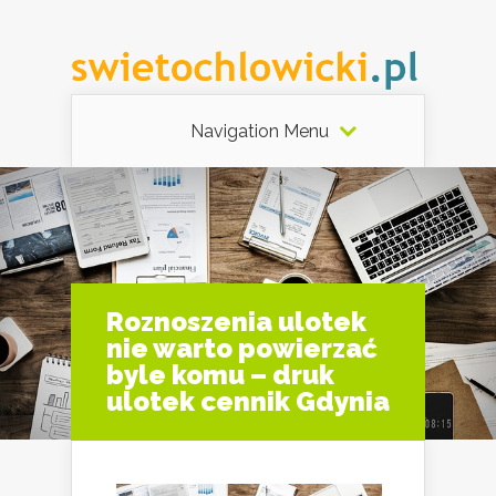
Navigation Menu
Roznoszenia ulotek
nie warto powierzać
byle komu – druk
ulotek cennik Gdynia