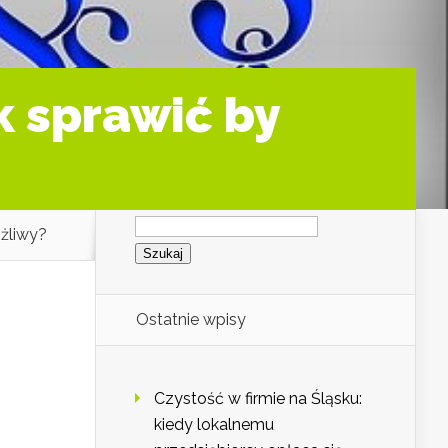
k sprawić by
Szukaj:
ążliwy?
Ostatnie wpisy
Czystość w firmie na Śląsku:
kiedy lokalnemu