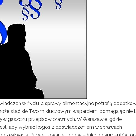
świadczeń w życiu, a sprawy alimentacyjne potrafią dodatko
może stać się Twoim kluczowym wsparciem, pomagając nie t
się w gąszczu przepisów prawnych. W Warszawie, gdzie
 jest, aby wybrać kogoś z doświadczeniem w sprawach
 i oczekiwania. Przygotowanie odpowiednich dokumentów or