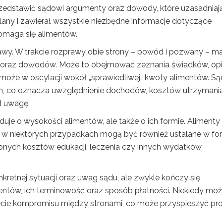
edstawić sądowi argumenty oraz dowody, które uzasadniają 
lany i zawierał wszystkie niezbędne informacje dotyczące
domaga się alimentów.
wy. W trakcie rozprawy obie strony – powód i pozwany – ma
oraz dowodów. Może to obejmować zeznania świadków, opi
może w oscylacji wokół „sprawiedliwej„ kwoty alimentów. Są
ron, co oznacza uwzględnienie dochodów, kosztów utrzymani
od uwagę.
uje o wysokości alimentów, ale także o ich formie. Alimenty
e w niektórych przypadkach mogą być również ustalane w fo
lonych kosztów edukacji, leczenia czy innych wydatków
kretnej sytuacji oraz uwag sądu, ale zwykle kończy się
ntów, ich terminowość oraz sposób płatności. Niekiedy moż
nięcie kompromisu między stronami, co może przyspieszyć pr