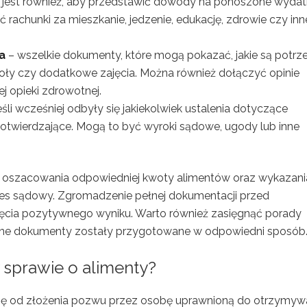
jest również, aby przedstawić dowody na ponoszone wydat
rachunki za mieszkanie, jedzenie, edukację, zdrowie czy inn
a
– wszelkie dokumenty, które mogą pokazać, jakie są potrz
zkoły czy dodatkowe zajęcia. Można również dołączyć opinie
j opieki zdrowotnej.
eśli wcześniej odbyły się jakiekolwiek ustalenia dotyczące
otwierdzające. Mogą to być wyroki sądowe, ugody lub inne
 oszacowania odpowiedniej kwoty alimentów oraz wykazani
ces sądowy. Zgromadzenie pełnej dokumentacji przed
ięcia pozytywnego wyniku. Warto również zasięgnąć porady
gane dokumenty zostały przygotowane w odpowiedni sposób
 sprawie o alimenty?
ię od złożenia pozwu przez osobę uprawnioną do otrzymyw