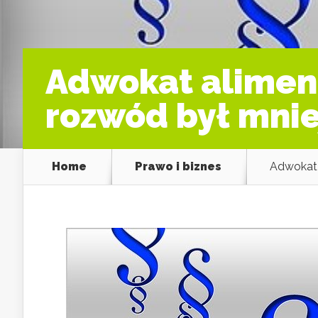
Adwokat aliment
rozwód był mnie
Home
Prawo i biznes
Adwokat 