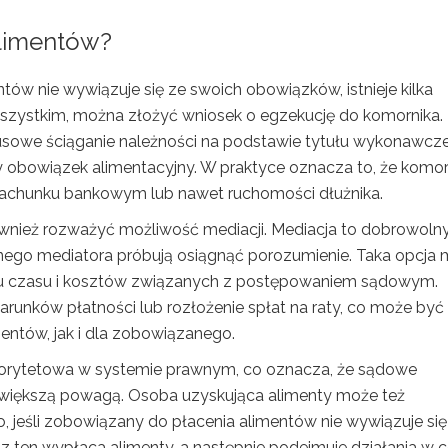
alimentów?
tów nie wywiązuje się ze swoich obowiązków, istnieje kilka
wszystkim, można złożyć wniosek o egzekucję do komornika.
sowe ściąganie należności na podstawie tytułu wykonawcz
y obowiązek alimentacyjny. W praktyce oznacza to, że komor
 rachunku bankowym lub nawet ruchomości dłużnika.
nież rozważyć możliwość mediacji. Mediacja to dobrowoln
lnego mediatora próbują osiągnąć porozumienie. Taka opcja
iu czasu i kosztów związanych z postępowaniem sądowym.
arunków płatności lub rozłożenie spłat na raty, co może być
ntów, jak i dla zobowiązanego.
riorytetowa w systemie prawnym, co oznacza, że sądowe
z większą powagą. Osoba uzyskująca alimenty może też
 jeśli zobowiązany do płacenia alimentów nie wywiązuje się
 ten wypłaca alimenty, a następnie podejmuje działania w c