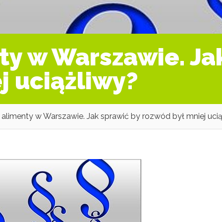
y w Warszawie. Ja
j uciążliwy?
alimenty w Warszawie. Jak sprawić by rozwód był mniej uci