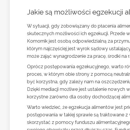
Jakie są możliwości egzekucji 
W sytuacji, gdy zobowiązany do płacenia alimen
skutecznych możliwości ich egzekucji. Przede 
Komornik jest osobą odpowiedzialną za przymu
którym najczęściej jest wyrok sądowy ustalając
może zająć wynagrodzenie za pracę, środki na
Oprócz postępowania egzekucyjnego, warto rów
proces, w którym obie strony z pomocą neutra
być korzystna, gdy zależy nam na oszczędzen
Dzięki mediacji możliwe jest ustalenie nowych w
korzystne zarówno dla osoby dochodzącej alime
Warto wiedzieć, że egzekucja alimentów jest p
postępowania w takiej sprawie są traktowane 
skorzystać z pomocy funduszu alimentacyjnego,
swojego obowiązku przez dłuższy czas. Fundusz