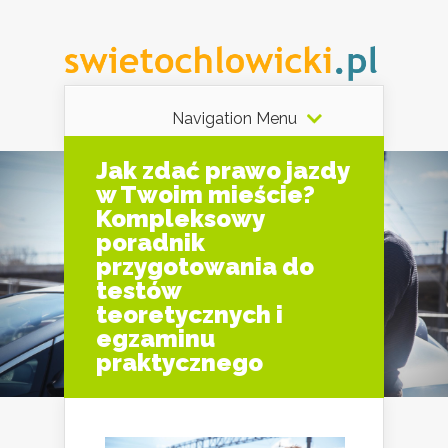
Navigation Menu
Jak zdać prawo jazdy
w Twoim mieście?
Kompleksowy
poradnik
przygotowania do
testów
teoretycznych i
egzaminu
praktycznego