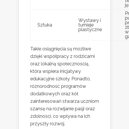
t
j
P
p
Wystawy i
p
Sztuka
turnieje
z
plastyczne
w
ga
Takie osiągnięcia są możliwe
dzięki współpracy z rodzicami
oraz lokalną społecznością,
która wspiera inicjatywy
edukacyjne szkoły. Ponadto,
różnorodność programów
dodatkowych oraz kół
zainteresowań stwarza uczniom
szansę na rozwijanie pasji oraz
zdolności, co wpływa na ich
przyszły rozwój.