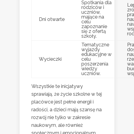
Spotkania dla
Le
rodziców i
zr
uczniów,
pr
mające na
Dni otwarte
nau
celu
na
zapoznanie
ws
się z ofertą
rod
szkoły.
Tematyczne
Pr
wyjazdy
do
edukacyjne w
na
Wycieczki
celu
rz
poszerzenia
wa
wiedzy
bu
uczniów.
ws
Wszystkie te inicjatywy
sprawiają, że życie szkolne w tej
placówce jest pełne energii i
radości, a dzieci mają szansę na
rozwój nie tylko w zakresie
naukowym, ale również
społecznym i emocjonalnym.