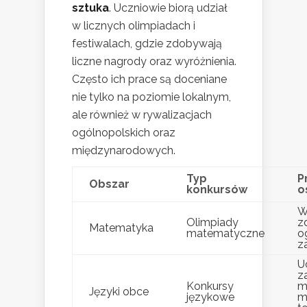
sztuka
. Uczniowie biorą udział
w licznych olimpiadach i
festiwalach, gdzie zdobywają
liczne nagrody oraz wyróżnienia.
Często ich prace są doceniane
nie tylko na poziomie lokalnym,
ale również w rywalizacjach
ogólnopolskich oraz
międzynarodowych.
Typ
P
Obszar
konkursów
o
W
Olimpiady
z
Matematyka
matematyczne
o
z
U
z
Konkursy
m
Języki obce
językowe
m