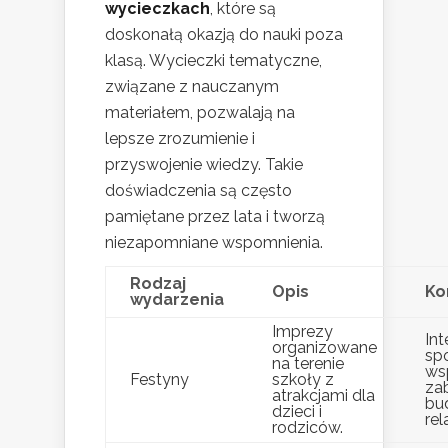
wycieczkach
, które są
doskonałą okazją do nauki poza
klasą. Wycieczki tematyczne,
związane z nauczanym
materiałem, pozwalają na
lepsze zrozumienie i
przyswojenie wiedzy. Takie
doświadczenia są często
pamiętane przez lata i tworzą
niezapomniane wspomnienia.
Rodzaj
Opis
Ko
wydarzenia
Imprezy
Int
organizowane
sp
na terenie
ws
Festyny
szkoły z
za
atrakcjami dla
bu
dzieci i
rela
rodziców.