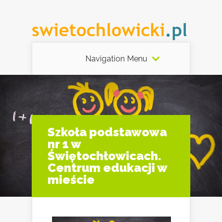
Navigation Menu
Szkoła podstawowa
nr 1 w
Świętochłowicach.
Centrum edukacji w
mieście