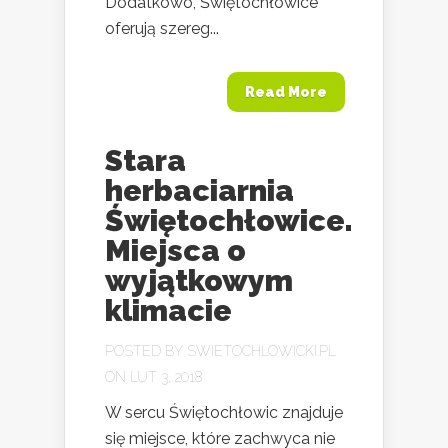
Dodatkowo, Świętochłowice
oferują szereg...
Read More
Stara
herbaciarnia
Świętochłowice.
Miejsca o
wyjątkowym
klimacie
POSTED BY
SWIETOCHLOWICKI.PL
ON LUT 3, 2018
W sercu Świętochłowic znajduje
się miejsce, które zachwyca nie