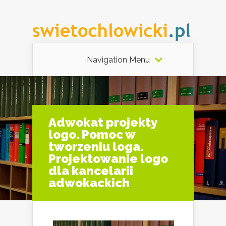
Navigation Menu
Adwokat projekty
logo. Pomoc w
tworzeniu loga.
Projektowanie logo
dla kancelarii
adwokackich