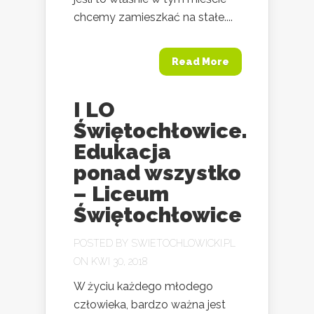
chcemy zamieszkać na stałe....
Read More
I LO
Świętochłowice.
Edukacja
ponad wszystko
– Liceum
Świętochłowice
POSTED BY
SWIETOCHLOWICKI.PL
ON KWI 30, 2018
W życiu każdego młodego
człowieka, bardzo ważna jest