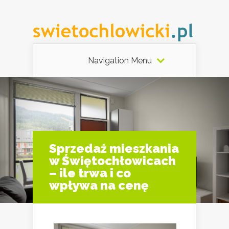
Navigation Menu
Sprzedaż mieszkania
w Świętochłowicach
– ile trwa i co
wpływa na cenę