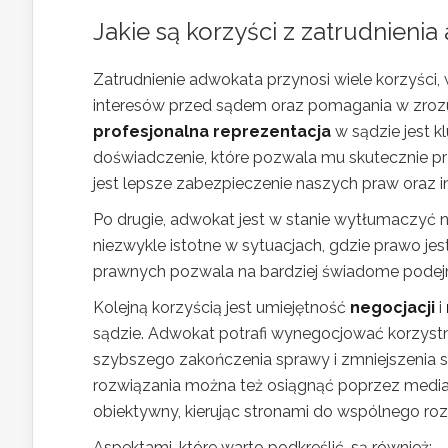
Jakie są korzyści z zatrudnieni
Zatrudnienie adwokata przynosi wiele korzyści
interesów przed sądem oraz pomagania w zroz
profesjonalna reprezentacja
w sądzie jest 
doświadczenie, które pozwala mu skutecznie p
jest lepsze zabezpieczenie naszych praw oraz i
Po drugie, adwokat jest w stanie wytłumaczyć 
niezwykle istotne w sytuacjach, gdzie prawo je
prawnych pozwala na bardziej świadome podej
Kolejną korzyścią jest umiejętność
negocjacji
i
sądzie. Adwokat potrafi wynegocjować korzystni
szybszego zakończenia sprawy i zmniejszenia 
rozwiązania można też osiągnąć poprzez media
obiektywny, kierując stronami do wspólnego roz
Aspektami, które warto podkreślić, są również: