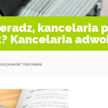
eradz, kancelaria 
? Kancelaria adwo
oże prawnik? Kancelaria