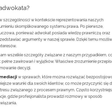
a adwokata?
, w szczególności w kontekście reprezentowania naszych
umieniu skomplikowanego systemu prawa. Po pierwsze,
kluczowa, ponieważ adwokat posiada wiedzę prawniczą oraz
rzedstawiać argumenty w naszej sprawie. Dzięki temu możli
nteresów.
nam wszelkie szczegóły związane z naszym przypadkiem, co
st pełne zawirowań i wyjątków. Właściwe zrozumienie przepi
mowanie decyzji.
mediacji
w sprawach, które można rozwiązać bezpostojow
ejsze warunki dla swoich klientów, co może przyczynić się 
stresu związanego z procesem prawnym. Często korzystniej
cje, gdzie profesjonalista prowadzi rozmowy w sposób
wiązania.