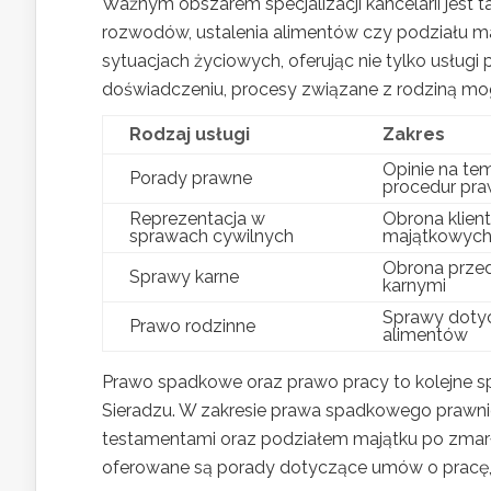
Ważnym obszarem specjalizacji kancelarii jest 
rozwodów, ustalenia alimentów czy podziału m
sytuacjach życiowych, oferując nie tylko usługi 
doświadczeniu, procesy związane z rodziną mogą
Rodzaj usługi
Zakres
Opinie na te
Porady prawne
procedur pr
Reprezentacja w
Obrona klien
sprawach cywilnych
majątkowyc
Obrona przed
Sprawy karne
karnymi
Sprawy doty
Prawo rodzinne
alimentów
Prawo spadkowe oraz prawo pracy to kolejne sp
Sieradzu. W zakresie prawa spadkowego prawn
testamentami oraz podziałem majątku po zmarł
oferowane są porady dotyczące umów o pracę,