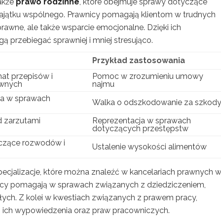
także
prawo rodzinne
, które obejmuje sprawy dotyczące
ajątku wspólnego. Prawnicy pomagają klientom w trudnych
prawne, ale także wsparcie emocjonalne. Dzięki ich
 przebiegać sprawniej i mniej stresująco.
Przykład zastosowania
mat przepisów i
Pomoc w zrozumieniu umowy
awnych
najmu
ta w sprawach
Walka o odszkodowanie za szkod
h
 zarzutami
Reprezentacja w sprawach
dotyczących przestępstw
czące rozwodów i
Ustalenie wysokości alimentów
ecjalizacje, które można znaleźć w kancelariach prawnych 
icy pomagają w sprawach związanych z dziedziczeniem,
ych. Z kolei w kwestiach związanych z prawem pracy,
 ich wypowiedzenia oraz praw pracowniczych.