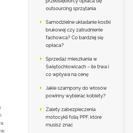
przedsiębiorcy opłaca się
outsourcing sprzątania
Samodzielne układanie kostki
brukowej czy zatrudnienie
fachowca? Co bardziej się
opłaca?
Sprzedaż mieszkania w
Świętochłowicach – ile trwa i
co wpływa na cenę
Jakie szampony do włosów
powinny wybierać kobiety?
y
Zalety zabezpieczenia
h
motocykli folią PPF, które
wa
musisz znać
ów.