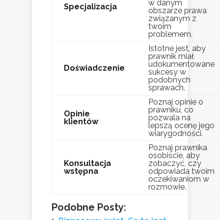
w danym
Specjalizacja
obszarze prawa
związanym z
twoim
problemem.
Istotne jest, aby
prawnik miał
udokumentowane
Doświadczenie
sukcesy w
podobnych
sprawach.
Poznaj opinie o
prawniku, co
Opinie
pozwala na
klientów
lepszą ocenę jego
wiarygodności.
Poznaj prawnika
osobiście, aby
Konsultacja
zobaczyć, czy
wstępna
odpowiada twoim
oczekiwaniom w
rozmowie.
Podobne Posty: