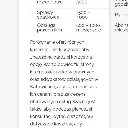
rozwodowe
5000
godz
Sprawy
1500 –
Rycza
spadkowe
4000
Obsługa
500 – 1000
Abon
prawna firm
miesięcznie
miesi
Porównanie ofert różnych
kancelarii jest kluczowe, aby
znaleźć najbardziej korzystną
opcję. Warto odwiedzić strony
internetowe radców prawnych
oraz adwokatów działających w
Katowicach, aby zapoznać się z
ich cenami oraz zakresem
oferowanych usług. Ważne jest
także, aby podczas pierwszej
konsultacji pytać o szczegóły
dotyczące kosztów, aby