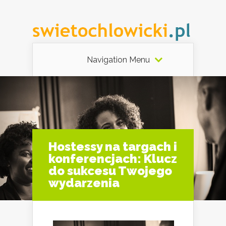
Navigation Menu
Hostessy na targach i
konferencjach: Klucz
do sukcesu Twojego
wydarzenia