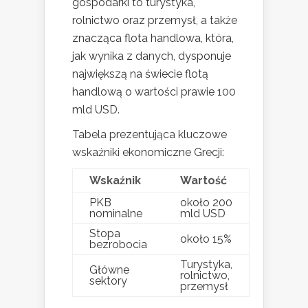
gospodarki to turystyka,
rolnictwo oraz przemysł, a także
znacząca flota handlowa, która,
jak wynika z danych, dysponuje
największą na świecie flotą
handlową o wartości prawie 100
mld USD.
Tabela prezentująca kluczowe
wskaźniki ekonomiczne Grecji:
Wskaźnik
Wartość
PKB
około 200
nominalne
mld USD
Stopa
około 15%
bezrobocia
Turystyka,
Główne
rolnictwo,
sektory
przemysł