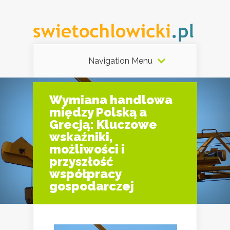
Navigation Menu
Wymiana handlowa
między Polską a
Grecją: Kluczowe
wskaźniki,
możliwości i
przyszłość
współpracy
gospodarczej