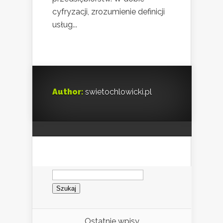
cyfryzacji, zrozumienie definicji
usług...
Author:
swietochlowicki.pl
Szukaj:
Ostatnie wpisy