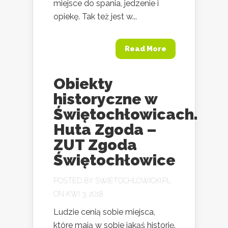
miejsce do spania, jedzenie i
opiekę. Tak też jest w...
Read More
Obiekty
historyczne w
Świętochłowicach.
Huta Zgoda –
ZUT Zgoda
Świętochłowice
POSTED BY
SWIETOCHLOWICKI.PL
ON KWI 3, 2018
Ludzie cenią sobie miejsca,
które mają w sobie jakąś historię.