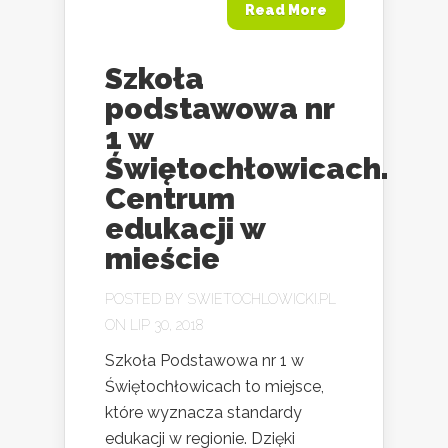
Read More
Szkoła
podstawowa nr
1 w
Świętochłowicach.
Centrum
edukacji w
mieście
POSTED BY
SWIETOCHLOWICKI.PL
ON LIP 30, 2018
Szkoła Podstawowa nr 1 w
Świętochłowicach to miejsce,
które wyznacza standardy
edukacji w regionie. Dzięki