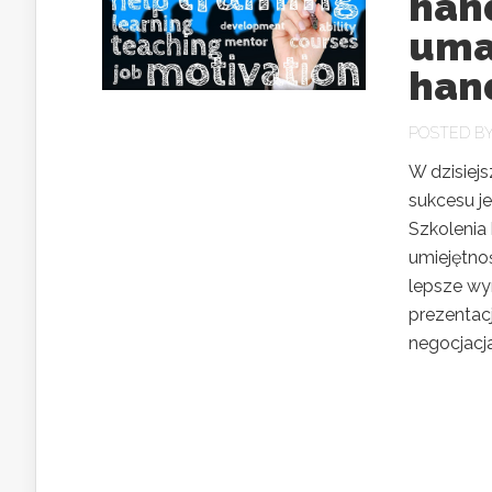
han
uma
han
POSTED B
W dzisiej
sukcesu j
Szkolenia
umiejętnoś
lepsze wy
prezentac
negocjacjac