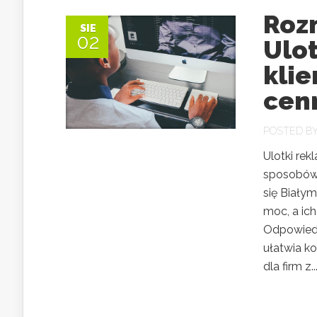
Rozn
SIE
02
Ulo
klie
cenn
POSTED B
Ulotki rek
sposobów 
się Biały
moc, a ic
Odpowiedn
ułatwia ko
dla firm z..