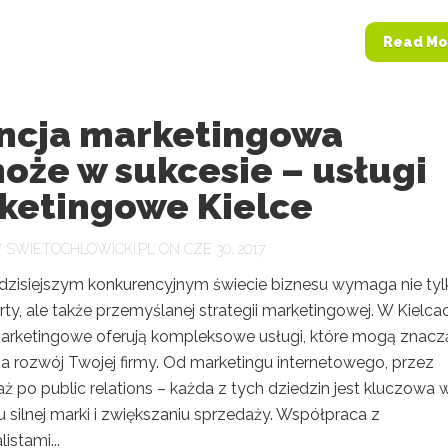
Read Mo
ncja marketingowa
oże w sukcesie – usługi
ketingowe Kielce
Y
SWIETOCHLOWICKI.PL
ON CZE 30, 2017
dzisiejszym konkurencyjnym świecie biznesu wymaga nie tyl
rty, ale także przemyślanej strategii marketingowej. W Kielca
arketingowe oferują kompleksowe usługi, które mogą znac
a rozwój Twojej firmy. Od marketingu internetowego, przez
aż po public relations – każda z tych dziedzin jest kluczowa 
silnej marki i zwiększaniu sprzedaży. Współpraca z
istami...