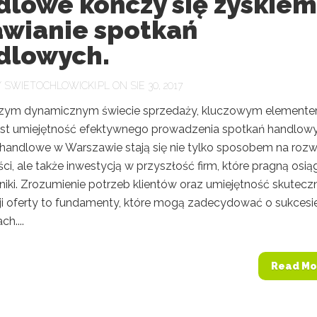
dlowe kończy się zyskiem
wianie spotkań
dlowych.
Y
SWIETOCHLOWICKI.PL
ON SIE 30, 2017
szym dynamicznym świecie sprzedaży, kluczowym element
est umiejętność efektywnego prowadzenia spotkań handlowy
 handlowe w Warszawie stają się nie tylko sposobem na rozw
ci, ale także inwestycją w przyszłość firm, które pragną osią
niki. Zrozumienie potrzeb klientów oraz umiejętność skutecz
ji oferty to fundamenty, które mogą zadecydować o sukcesi
h....
Read Mo