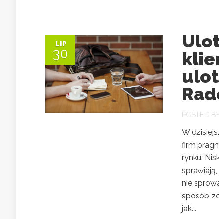
Ulo
LIP
30
klie
ulot
Ra
POSTED B
W dzisiejs
firm prag
rynku. Ni
sprawiają,
nie sprowa
sposób zo
jak...