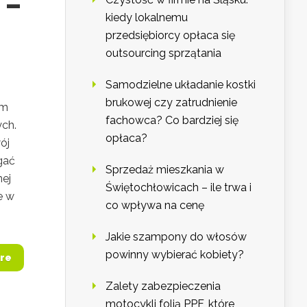
 –
kiedy lokalnemu
przedsiębiorcy opłaca się
outsourcing sprzątania
Samodzielne układanie kostki
brukowej czy zatrudnienie
em
fachowca? Co bardziej się
ch.
opłaca?
ój
gać
Sprzedaż mieszkania w
nej
Świętochłowicach – ile trwa i
e w
co wpływa na cenę
Jakie szampony do włosów
powinny wybierać kobiety?
re
Zalety zabezpieczenia
motocykli folią PPF, które