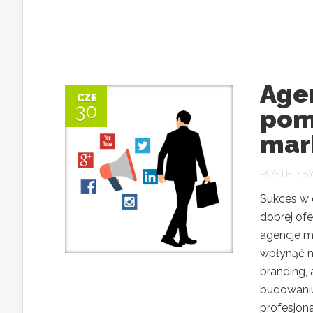
Age
CZE
30
pom
mar
POSTED B
Sukces w 
dobrej ofe
agencje m
wpłynąć n
branding, 
budowaniu 
profesjonal