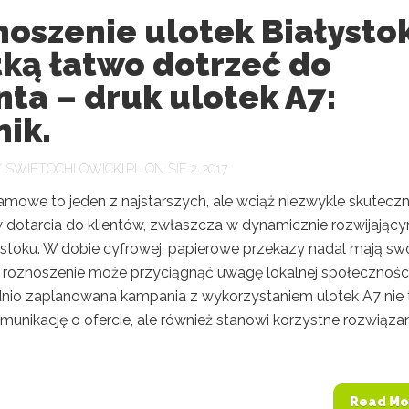
oszenie ulotek Białystok
tką łatwo dotrzeć do
nta – druk ulotek A7:
ik.
Y
SWIETOCHLOWICKI.PL
ON SIE 2, 2017
lamowe to jeden z najstarszych, ale wciąż niezwykle skutecz
dotarcia do klientów, zwłaszcza w dynamicznie rozwijając
mstoku. W dobie cyfrowej, papierowe przekazy nadal mają sw
h roznoszenie może przyciągnąć uwagę lokalnej społeczności
io zaplanowana kampania z wykorzystaniem ulotek A7 nie 
munikację o ofercie, ale również stanowi korzystne rozwiąza
.
Read Mo