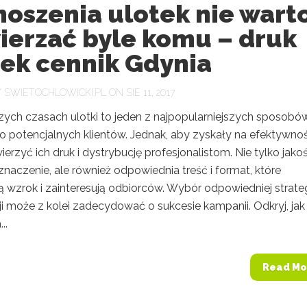
oszenia ulotek nie wart
ierzać byle komu – druk
tek cennik Gdynia
Y
SWIETOCHLOWICKI.PL
ON SIE 11, 2017
szych czasach ulotki to jeden z najpopularniejszych sposobó
o potencjalnych klientów. Jednak, aby zyskały na efektywnoś
erzyć ich druk i dystrybucję profesjonalistom. Nie tylko jako
naczenie, ale również odpowiednia treść i format, które
 wzrok i zainteresują odbiorców. Wybór odpowiedniej strateg
i może z kolei zadecydować o sukcesie kampanii. Odkryj, jak
..
Read Mo