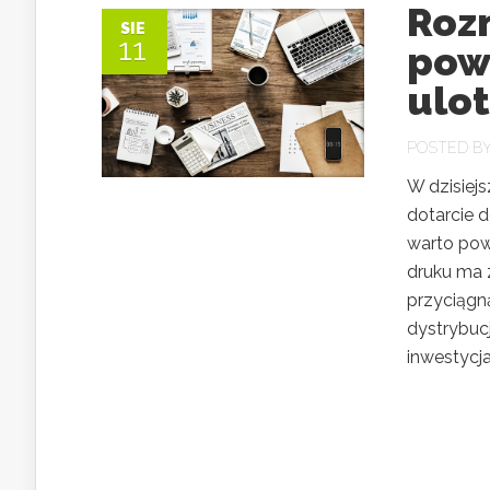
Rozn
SIE
11
pow
ulo
POSTED B
W dzisiej
dotarcie d
warto powi
druku ma z
przyciągną
dystrybucj
inwestycja.