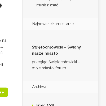
o
musisz znać
Najnowsze komentarze
w na
ci,
Świętochłowicki – Świony
ść
nasze miasto
przegląd Świętochłowicki –
ii
moje miasto, forum
Archiwa
re
lipiec 2026