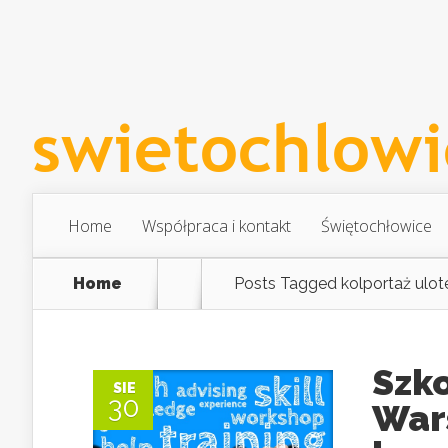
Home
Współpraca i kontakt
Świętochłowice
Home
Posts Tagged
kolportaż ulo
Szk
SIE
30
War