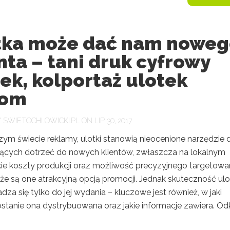
tka może dać nam nowe
nta – tani druk cyfrowy
ek, kolportaż ulotek
dom
Y
SWIETOCHLOWICKI.PL
ON LIP 30, 2017
zym świecie reklamy, ulotki stanowią nieocenione narzędzie 
nących dotrzeć do nowych klientów, zwłaszcza na lokalnym
skie koszty produkcji oraz możliwość precyzyjnego targetowa
 że są one atrakcyjną opcją promocji. Jednak skuteczność ulo
dza się tylko do jej wydania – kluczowe jest również, w jaki
stanie ona dystrybuowana oraz jakie informacje zawiera. Odk