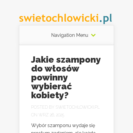
Navigation Menu
Jakie szampony
do włosów
powinny
wybierać
kobiety?
POSTED BY
SWIETOCHLOWICKI.PL
ON WRZ 26, 2025
Wybór szamponu wydaje się