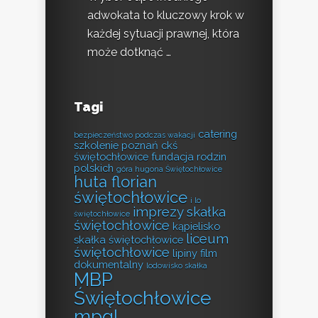
adwokata to kluczowy krok w
każdej sytuacji prawnej, która
może dotknąć …
Tagi
catering
bezpieczeństwo podczas wakacji
szkolenie poznań
ckś
świętochłowice
fundacja rodzin
polskich
góra hugona Świętochłowice
huta florian
świętochłowice
i lo
imprezy skałka
świętochłowice
świętochłowice
kąpielisko
liceum
skałka świętochłowice
świętochłowice
lipiny film
dokumentalny
lodowisko skałka
MBP
Świętochłowice
mpgl