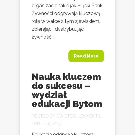
organizacje takie jak Śląski Bank
Żywności odgrywają kluczową
rolę w walce z tym zjawiskiem,
zbierając i dystrybuując
żywność...
Read More
Nauka kluczem
do sukcesu –
wydział
edukacji Bytom
POSTED BY
SWIETOCHLOWICKI.PL
ON LIS 30, 2017
Edukacja odgrywa kluczową