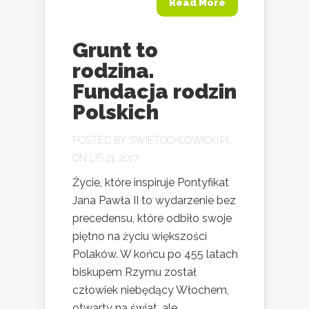
Read More
Grunt to
rodzina.
Fundacja rodzin
Polskich
POSTED BY
SWIETOCHLOWICKI.PL
ON LIS 21, 2017
Życie, które inspiruje Pontyfikat
Jana Pawła II to wydarzenie bez
precedensu, które odbiło swoje
piętno na życiu większości
Polaków. W końcu po 455 latach
biskupem Rzymu został
człowiek niebędący Włochem,
otwarty na świat, ale