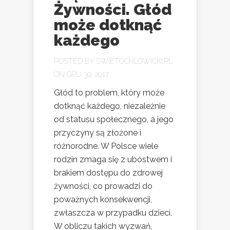
Żywności. Głód
może dotknąć
każdego
POSTED BY
SWIETOCHLOWICKI.PL
ON GRU 30, 2017
Głód to problem, który może
dotknąć każdego, niezależnie
od statusu społecznego, a jego
przyczyny są złożone i
różnorodne. W Polsce wiele
rodzin zmaga się z ubóstwem i
brakiem dostępu do zdrowej
żywności, co prowadzi do
poważnych konsekwencji,
zwłaszcza w przypadku dzieci.
W obliczu takich wyzwań,