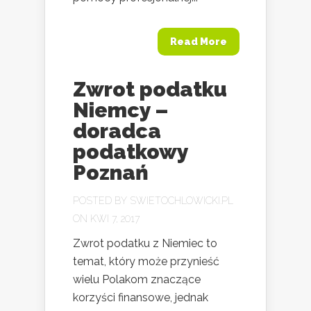
Read More
Zwrot podatku
Niemcy –
doradca
podatkowy
Poznań
POSTED BY
SWIETOCHLOWICKI.PL
ON KWI 7, 2017
Zwrot podatku z Niemiec to
temat, który może przynieść
wielu Polakom znaczące
korzyści finansowe, jednak