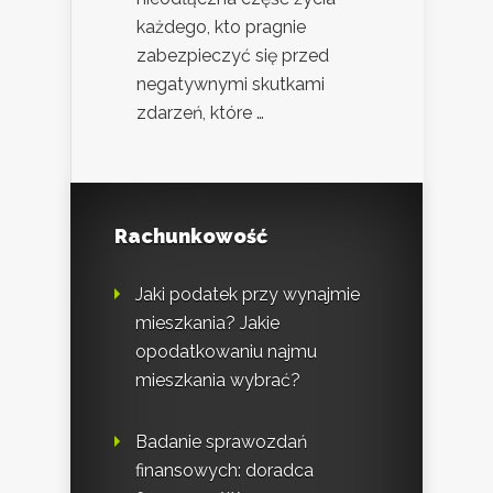
każdego, kto pragnie
zabezpieczyć się przed
negatywnymi skutkami
zdarzeń, które …
Rachunkowość
Jaki podatek przy wynajmie
mieszkania? Jakie
opodatkowaniu najmu
mieszkania wybrać?
Badanie sprawozdań
finansowych: doradca