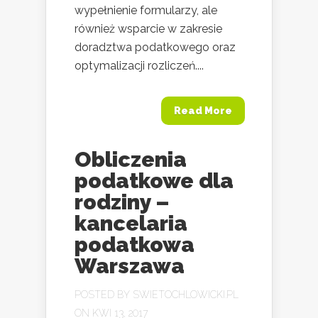
wypełnienie formularzy, ale
również wsparcie w zakresie
doradztwa podatkowego oraz
optymalizacji rozliczeń....
Read More
Obliczenia
podatkowe dla
rodziny –
kancelaria
podatkowa
Warszawa
POSTED BY
SWIETOCHLOWICKI.PL
ON KWI 13, 2017