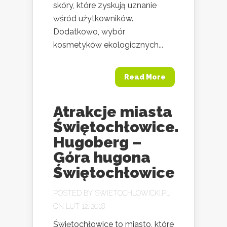
skóry, które zyskują uznanie
wśród użytkowników.
Dodatkowo, wybór
kosmetyków ekologicznych...
Read More
Atrakcje miasta
Świętochłowice.
Hugoberg –
Góra hugona
Świętochłowice
POSTED BY
SWIETOCHLOWICKI.PL
ON LUT 12, 2018
Świętochłowice to miasto, które