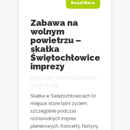
Read More
Zabawa na
wolnym
powietrzu –
skałka
Świętochłowice
imprezy
POSTED BY
SWIETOCHLOWICKI.PL
ON LIP 22, 2018
Skałka w Świętochłowicach to
miejsce, które tętni życiem,
szczególnie podczas
różnorodnych imprez
plenerowych. Koncerty, festyny,