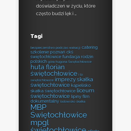
doświadczeń w życiu, które
często budzi lęk i …
Tagi
catering
bezpieczeństwo podczas wakacji
szkolenie poznań
ckś
świętochłowice
fundacja rodzin
polskich
góra hugona Świętochłowice
huta florian
świętochłowice
i lo
imprezy skałka
świętochłowice
świętochłowice
kąpielisko
liceum
skałka świętochłowice
świętochłowice
lipiny film
dokumentalny
lodowisko skałka
MBP
Świętochłowice
mpgl
świętochłowice