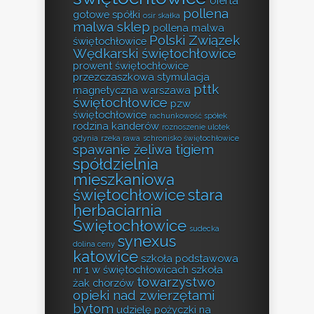
oferta
pollena
gotowe spółki
osir skałka
malwa sklep
pollena malwa
Polski Związek
świętochłowice
Wędkarski świętochłowice
prowent świętochłowice
przezczaszkowa stymulacja
pttk
magnetyczna warszawa
świętochłowice
pzw
świętochłowice
rachunkowość spółek
rodzina kanderów
roznoszenie ulotek
gdynia
rzeka rawa
schronisko świętochłowice
spawanie żeliwa tigiem
spółdzielnia
mieszkaniowa
świętochłowice
stara
herbaciarnia
Świętochłowice
sudecka
synexus
dolina ceny
katowice
szkoła podstawowa
nr 1 w świętochłowicach
szkoła
towarzystwo
żak chorzów
opieki nad zwierzętami
bytom
udzielę pożyczki na