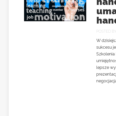
han
uma
han
POSTED B
W dzisiej
sukcesu j
Szkolenia
umiejętnoś
lepsze wy
prezentac
negocjacjac