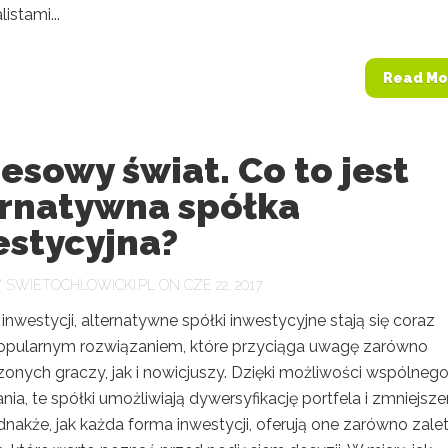
istami...
Read Mo
esowy świat. Co to jest
ernatywna spółka
estycyjna?
Y
SWIETOCHLOWICKI.PL
ON CZE 22, 2017
inwestycji, alternatywne spółki inwestycyjne stają się coraz
popularnym rozwiązaniem, które przyciąga uwagę zarówno
onych graczy, jak i nowicjuszy. Dzięki możliwości wspólneg
ia, te spółki umożliwiają dywersyfikację portfela i zmniejsze
dnakże, jak każda forma inwestycji, oferują one zarówno zalet