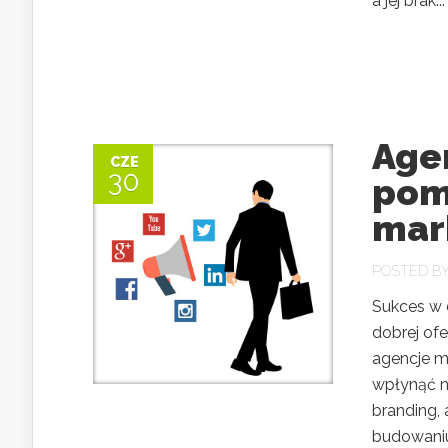
a jej brak...
Age
CZE
30
pom
mar
POSTED B
Sukces w 
dobrej ofe
agencje m
wpłynąć n
branding, 
budowaniu 