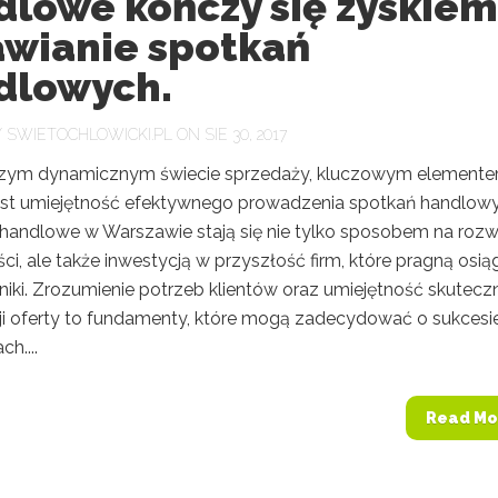
dlowe kończy się zyskiem
wianie spotkań
dlowych.
Y
SWIETOCHLOWICKI.PL
ON SIE 30, 2017
szym dynamicznym świecie sprzedaży, kluczowym element
est umiejętność efektywnego prowadzenia spotkań handlowy
 handlowe w Warszawie stają się nie tylko sposobem na rozw
ci, ale także inwestycją w przyszłość firm, które pragną osią
niki. Zrozumienie potrzeb klientów oraz umiejętność skutecz
ji oferty to fundamenty, które mogą zadecydować o sukcesi
h....
Read Mo