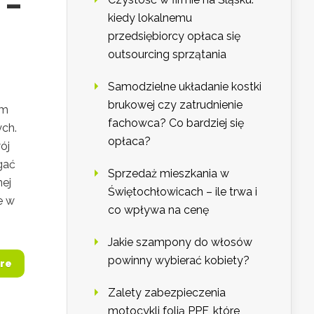
 –
kiedy lokalnemu
przedsiębiorcy opłaca się
outsourcing sprzątania
Samodzielne układanie kostki
brukowej czy zatrudnienie
em
fachowca? Co bardziej się
ch.
opłaca?
ój
gać
Sprzedaż mieszkania w
nej
Świętochłowicach – ile trwa i
e w
co wpływa na cenę
Jakie szampony do włosów
powinny wybierać kobiety?
re
Zalety zabezpieczenia
motocykli folią PPF, które