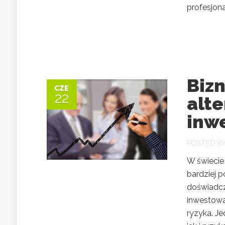
profesjonal
Bizn
CZE
22
alt
inw
POSTED B
W świecie 
bardziej 
doświadcz
inwestowan
ryzyka. Je