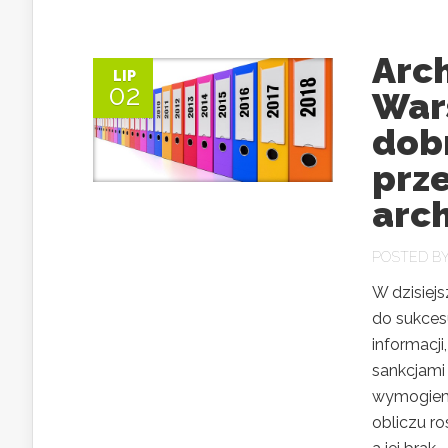
Arc
LIP
02
War
dob
prz
arc
POSTED B
W dzisiej
do sukces
informacj
sankcjami
wymogiem,
obliczu ro