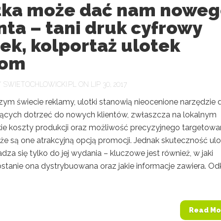
tka może dać nam nowe
nta – tani druk cyfrowy
ek, kolportaż ulotek
dom
Y
SWIETOCHLOWICKI.PL
ON LIP 30, 2017
zym świecie reklamy, ulotki stanowią nieocenione narzędzie 
nących dotrzeć do nowych klientów, zwłaszcza na lokalnym
skie koszty produkcji oraz możliwość precyzyjnego targetowa
 że są one atrakcyjną opcją promocji. Jednak skuteczność ulo
dza się tylko do jej wydania – kluczowe jest również, w jaki
stanie ona dystrybuowana oraz jakie informacje zawiera. Odk
Read Mo