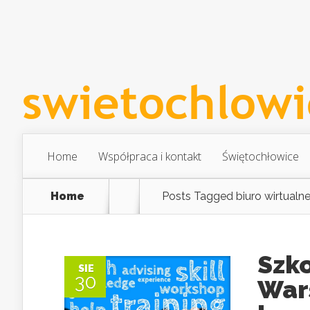
Home
Współpraca i kontakt
Świętochłowice
Home
Posts Tagged
biuro wirtualn
Szk
SIE
30
War