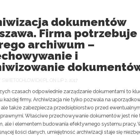
hiwizacja dokumentów
szawa. Firma potrzebuje
rego archiwum –
echowywanie i
hiwizowanie dokumentó
Y
SWIETOCHLOWICKI.PL
ON LIP 2, 2017
szych czasach odpowiednie zarządzanie dokumentami to klu
u każdej firmy. Archiwizacja nie tylko pozwala na uporządko
i, ale także zabezpiecza przedsiębiorstwo przed ewentualnym
 prawnymi. Właściwe przechowywanie dokumentów jest nie 
 ale i elementem budowania efektywnego systemu pracy. 
snącej ilości danych, umiejętność archiwizacji staje się niezbę