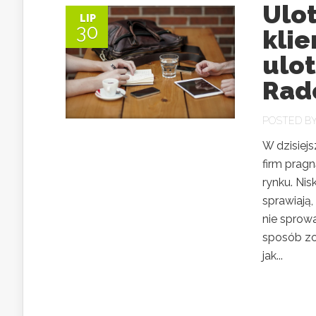
Ulo
LIP
30
klie
ulot
Ra
POSTED B
W dzisiejs
firm prag
rynku. Ni
sprawiają,
nie sprowa
sposób zo
jak...