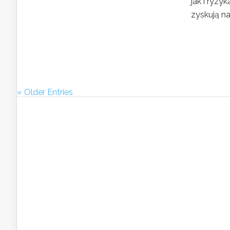
jak i ryzy
zyskują na.
« Older Entries