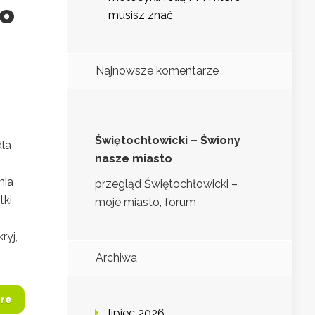
go
musisz znać
Najnowsze komentarze
Świętochłowicki – Świony
dla
nasze miasto
nia
przegląd Świętochłowicki –
tki
moje miasto, forum
ryj,
Archiwa
re
lipiec 2026