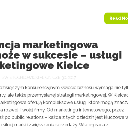
Read Mo
ncja marketingowa
oże w sukcesie – usługi
ketingowe Kielce
Y
SWIETOCHLOWICKI.PL
ON CZE 30, 2017
dzisiejszym konkurencyjnym świecie biznesu wymaga nie tyl
rty, ale także przemyślanej strategii marketingowej. W Kielca
arketingowe oferują kompleksowe usługi, które mogą znac
a rozwój Twojej firmy. Od marketingu internetowego, przez
aż po public relations – każda z tych dziedzin jest kluczowa 
silnej marki i zwiększaniu sprzedaży. Współpraca z