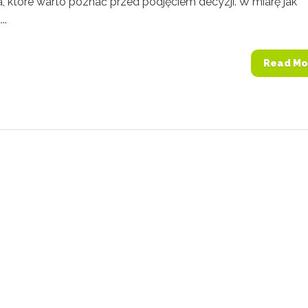
ka, które warto poznać przed podjęciem decyzji. W miarę jak
..
Read Mo