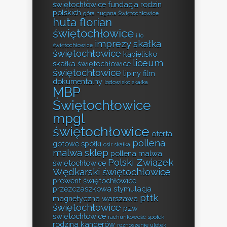
świętochłowice
fundacja rodzin
polskich
góra hugona Świętochłowice
huta florian
świętochłowice
i lo
imprezy skałka
świętochłowice
świętochłowice
kąpielisko
liceum
skałka świętochłowice
świętochłowice
lipiny film
dokumentalny
lodowisko skałka
MBP
Świętochłowice
mpgl
świętochłowice
oferta
pollena
gotowe spółki
osir skałka
malwa sklep
pollena malwa
Polski Związek
świętochłowice
Wędkarski świętochłowice
prowent świętochłowice
przezczaszkowa stymulacja
pttk
magnetyczna warszawa
świętochłowice
pzw
świętochłowice
rachunkowość spółek
rodzina kanderów
roznoszenie ulotek