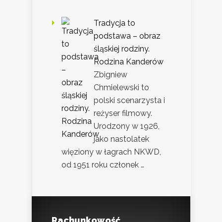
Tradycja to
podstawa – obraz
śląskiej rodziny.
Rodzina Kanderów
Zbigniew
Chmielewski to
polski scenarzysta i
reżyser filmowy.
Urodzony w 1926,
jako nastolatek
więziony w łagrach NKWD,
od 1951 roku członek …
Rachunkowość