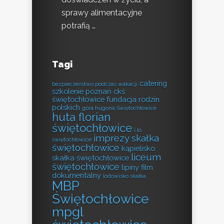
sprawy alimentacyjne
potrafią …
Tagi
catering
bezpieczeństwo podczas wakacji
szkolenie poznań
ckś
świętochłowice
fundacja rodzin
polskich
góra hugona Świętochłowice
huta florian
świętochłowice
i lo
imprezy skałka
świętochłowice
świętochłowice
kąpielisko
liceum
skałka świętochłowice
świętochłowice
lipiny film
dokumentalny
lodowisko skałka
MBP
Świętochłowice
mpgl