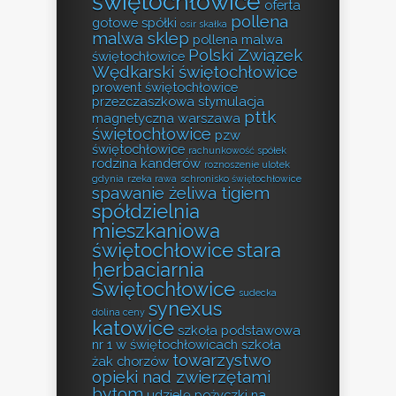
świętochłowice
oferta
pollena
gotowe spółki
osir skałka
malwa sklep
pollena malwa
Polski Związek
świętochłowice
Wędkarski świętochłowice
prowent świętochłowice
przezczaszkowa stymulacja
pttk
magnetyczna warszawa
świętochłowice
pzw
świętochłowice
rachunkowość spółek
rodzina kanderów
roznoszenie ulotek
gdynia
rzeka rawa
schronisko świętochłowice
spawanie żeliwa tigiem
spółdzielnia
mieszkaniowa
świętochłowice
stara
herbaciarnia
Świętochłowice
sudecka
synexus
dolina ceny
katowice
szkoła podstawowa
nr 1 w świętochłowicach
szkoła
towarzystwo
żak chorzów
opieki nad zwierzętami
bytom
udzielę pożyczki na