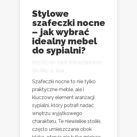
Stylowe
szafeczki nocne
– jak wybrać
idealny mebel
do sypialni?
POSTED BY
SWIETOCHLOWICKI.PL
ON GRU 12, 2024
Szafeczki nocne to nie tylko
praktyczne meble, ale i
kluczowy element aranżacji
sypialni, który potrafi nadać
wnętrzu wyjątkowego
charakteru. Te niewielkie stoliki,
często umieszczane obok